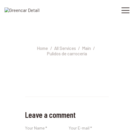
Pulidos de carrocería
INICIO
SERVICIOS
Home
All Services
Main
Pulidos de carrocería
PROFESIONALES
NOSOTROS
CONTACTO
Leave a comment