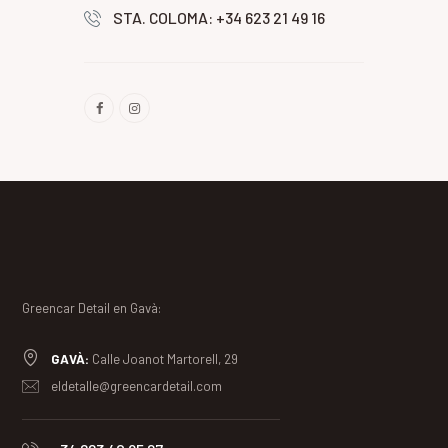
STA. COLOMA: +34 623 21 49 16
Greencar Detail en Gavà:
GAVÀ:
Calle Joanot Martorell, 29
eldetalle@greencardetail.com