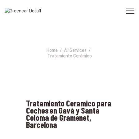
Tratamiento Cerámico
INICIO
SERVICIOS
Home
All Services
Tratamiento Cerámico
PROFESIONALES
NOSOTROS
CONTACTO
Tratamiento Ceramico para
Coches en Gavà y Santa
Coloma de Gramenet,
Barcelona