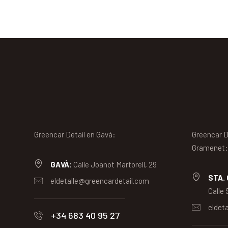
Greencar Detail en Gavà:
Greencar D
Gramenet
GAVÀ:
Calle Joanot Martorell, 29
STA.
eldetalle@greencardetail.com
Calle
eldet
+34 683 40 95 27