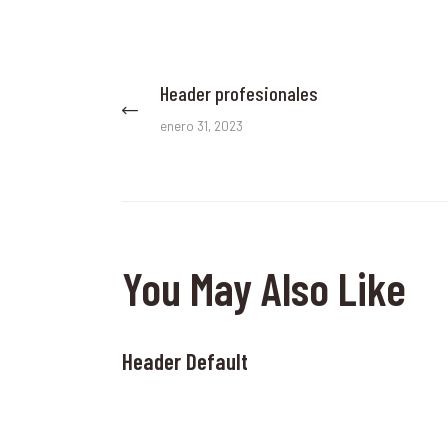
Navegación
Header profesionales
Previous
post:
de
enero 31, 2023
entradas
You May Also Like
Header Default