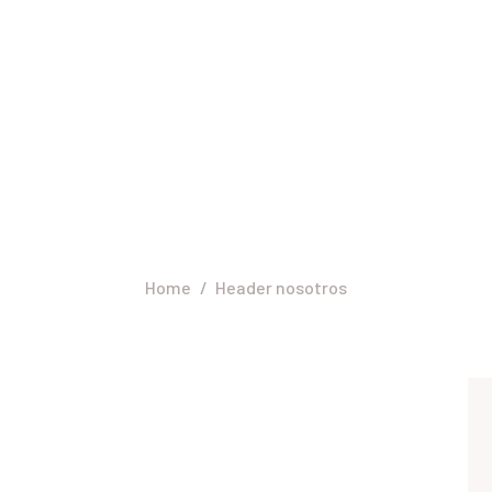
NICIO
ERVICIOS
PROFESIONALES
NOSOTROS
Header nosotros
CONTACTO
Home
Header nosotros